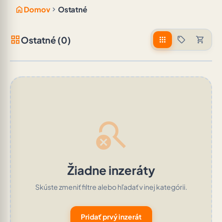
home
chevron_right
Domov
Ostatné
grid_view
Ostatné (0)
apps
sell
shopping_cart
search_off
Žiadne inzeráty
Skúste zmeniť filtre alebo hľadať v inej kategórii.
Pridať prvý inzerát