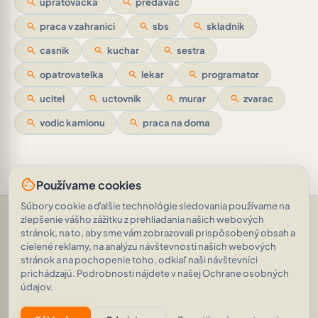
search
upratovacka
search
predavac
search
praca v zahranici
search
sbs
search
skladnik
search
casnik
search
kuchar
search
sestra
search
opatrovatelka
search
lekar
search
programator
search
ucitel
search
uctovnik
search
murar
search
zvarac
search
vodic kamionu
search
praca na doma
cookie
Používame cookies
Súbory cookie a ďalšie technológie sledovania používame na
Pomoc a podpora
•
Otázky
•
Hodnotenia
•
Opýtajte sa AI
•
zlepšenie vášho zážitku z prehliadania našich webových
Podmienky používania
•
Ochrana osobných údajov
•
stránok, na to, aby sme vám zobrazovali prispôsobený obsah a
RSS Feed
cielené reklamy, na analýzu návštevnosti našich webových
© 2026
|
„Prišiel (som), videl (som), zvíťazil“
AVEINO
history_edu
stránok a na pochopenie toho, odkiaľ naši návštevníci
Veni, vidi, vici. (Gaius Julius Caesar)
|
1.8.2
prichádzajú. Podrobnosti nájdete v našej Ochrane osobných
19 967 inzerátov
•
1 928 018 zobrazení
údajov.
eco