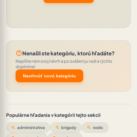
help_outline
Nenašli ste kategóriu, ktorú hľadáte?
Napíšte nám svoj návrh a po zvážení ju radi a rýchlo
doplníme!
Navrhnúť novú kategóriu
Populárne hľadania v kategórii tejto sekcii
search
administrativa
search
brigady
search
vodic