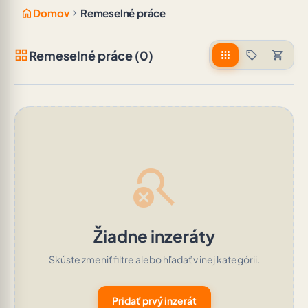
home
chevron_right
Domov
Remeselné práce
grid_view
Remeselné práce (0)
apps
sell
shopping_cart
search_off
Žiadne inzeráty
Skúste zmeniť filtre alebo hľadať v inej kategórii.
Pridať prvý inzerát