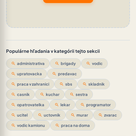
Populárne hľadania v kategórii tejto sekcii
search
administrativa
search
brigady
search
vodic
search
upratovacka
search
predavac
search
praca v zahranici
search
sbs
search
skladnik
search
casnik
search
kuchar
search
sestra
search
opatrovatelka
search
lekar
search
programator
search
ucitel
search
uctovnik
search
murar
search
zvarac
search
vodic kamionu
search
praca na doma