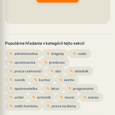
Populárne hľadania v kategórii tejto sekcii
search
administrativa
search
brigady
search
vodic
search
upratovacka
search
predavac
search
praca v zahranici
search
sbs
search
skladnik
search
casnik
search
kuchar
search
sestra
search
opatrovatelka
search
lekar
search
programator
search
ucitel
search
uctovnik
search
murar
search
zvarac
search
vodic kamionu
search
praca na doma