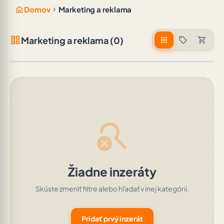
home
chevron_right
Domov
Marketing a reklama
grid_view
Marketing a reklama (0)
apps
sell
shopping_cart
search_off
Žiadne inzeráty
Skúste zmeniť filtre alebo hľadať v inej kategórii.
Pridať prvý inzerát