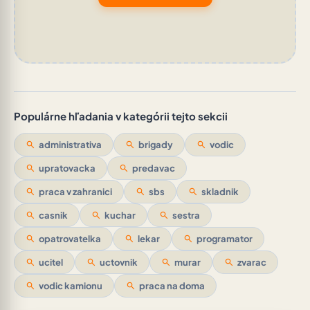
Populárne hľadania v kategórii tejto sekcii
search
administrativa
search
brigady
search
vodic
search
upratovacka
search
predavac
search
praca v zahranici
search
sbs
search
skladnik
search
casnik
search
kuchar
search
sestra
search
opatrovatelka
search
lekar
search
programator
search
ucitel
search
uctovnik
search
murar
search
zvarac
search
vodic kamionu
search
praca na doma