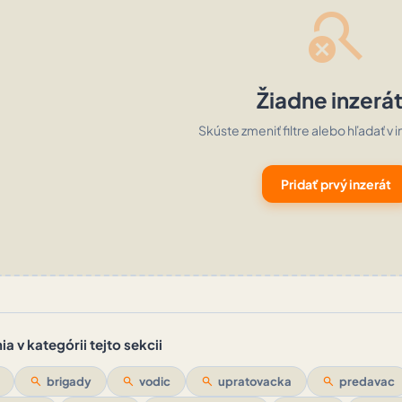
search_off
Žiadne inzerá
Skúste zmeniť filtre alebo hľadať v i
Pridať prvý inzerát
a v kategórii tejto sekcii
search
brigady
search
vodic
search
upratovacka
search
predavac