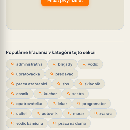
Pridať prvý inzerát
Populárne hľadania v kategórii tejto sekcii
search
administrativa
search
brigady
search
vodic
search
upratovacka
search
predavac
search
praca v zahranici
search
sbs
search
skladnik
search
casnik
search
kuchar
search
sestra
search
opatrovatelka
search
lekar
search
programator
search
ucitel
search
uctovnik
search
murar
search
zvarac
search
vodic kamionu
search
praca na doma