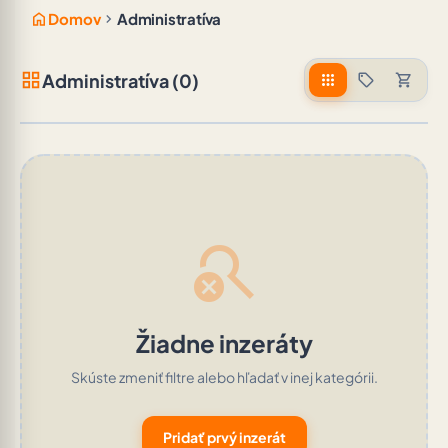
home
chevron_right
Domov
Administratíva
grid_view
Administratíva (0)
apps
sell
shopping_cart
search_off
Žiadne inzeráty
Skúste zmeniť filtre alebo hľadať v inej kategórii.
Pridať prvý inzerát