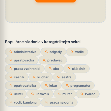
Populárne hľadania v kategórii tejto sekcii
search
administrativa
search
brigady
search
vodic
search
upratovacka
search
predavac
search
praca v zahranici
search
sbs
search
skladnik
search
casnik
search
kuchar
search
sestra
search
opatrovatelka
search
lekar
search
programator
search
ucitel
search
uctovnik
search
murar
search
zvarac
search
vodic kamionu
search
praca na doma