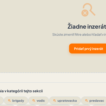
search_off
Žiadne inzerá
Skúste zmeniť filtre alebo hľadať v i
Pridať prvý inzerát
a v kategórii tejto sekcii
search
brigady
search
vodic
search
upratovacka
search
predavac