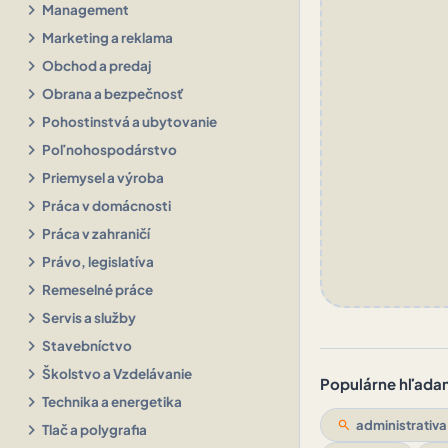
chevron_right
Management
chevron_right
Marketing a reklama
chevron_right
Obchod a predaj
chevron_right
Obrana a bezpečnosť
chevron_right
Pohostinstvá a ubytovanie
chevron_right
Poľnohospodárstvo
chevron_right
Priemysel a výroba
chevron_right
Práca v domácnosti
chevron_right
Práca v zahraničí
chevron_right
Právo, legislatíva
chevron_right
Remeselné práce
chevron_right
Servis a služby
chevron_right
Stavebníctvo
chevron_right
Školstvo a Vzdelávanie
Populárne hľadani
chevron_right
Technika a energetika
search
administrativa
chevron_right
Tlač a polygrafia