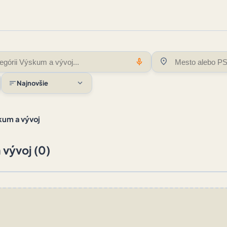
location_on
mic
expand_more
sort
Najnovšie
kum a vývoj
vývoj (0)