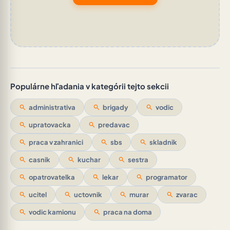
Populárne hľadania v kategórii tejto sekcii
search
administrativa
search
brigady
search
vodic
search
upratovacka
search
predavac
search
praca v zahranici
search
sbs
search
skladnik
search
casnik
search
kuchar
search
sestra
search
opatrovatelka
search
lekar
search
programator
search
ucitel
search
uctovnik
search
murar
search
zvarac
search
vodic kamionu
search
praca na doma