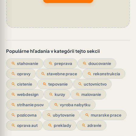
Populárne hľadania v kategórii tejto sekcii
search
stahovanie
search
preprava
search
doucovanie
search
opravy
search
stavebne prace
search
rekonstrukcia
search
cistenie
search
tepovanie
search
uctovnictvo
search
webdesign
search
kurzy
search
malovanie
search
strihanie psov
search
vyroba nabytku
search
pozicovna
search
ubytovanie
search
murarske prace
search
oprava aut
search
preklady
search
zdravie