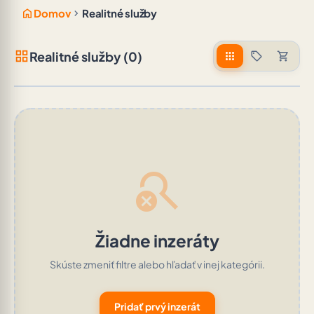
home
chevron_right
Domov
Realitné služby
grid_view
Realitné služby (0)
apps
sell
shopping_cart
search_off
Žiadne inzeráty
Skúste zmeniť filtre alebo hľadať v inej kategórii.
Pridať prvý inzerát