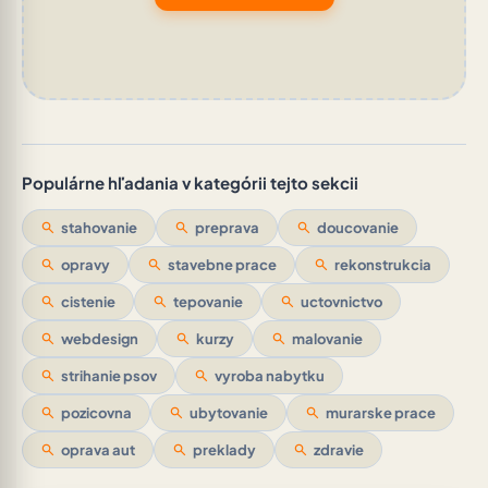
Populárne hľadania v kategórii tejto sekcii
search
stahovanie
search
preprava
search
doucovanie
search
opravy
search
stavebne prace
search
rekonstrukcia
search
cistenie
search
tepovanie
search
uctovnictvo
search
webdesign
search
kurzy
search
malovanie
search
strihanie psov
search
vyroba nabytku
search
pozicovna
search
ubytovanie
search
murarske prace
search
oprava aut
search
preklady
search
zdravie