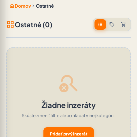
home
chevron_right
Domov
Ostatné
grid_view
Ostatné (0)
apps
sell
shopping_cart
search_off
Žiadne inzeráty
Skúste zmeniť filtre alebo hľadať v inej kategórii.
Pridať prvý inzerát