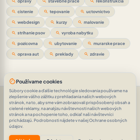
search
opravy
search
stavebne prace
search
rekonstrukcia
search
cistenie
search
tepovanie
search
uctovnictvo
search
webdesign
search
kurzy
search
malovanie
search
strihanie psov
search
vyroba nabytku
search
pozicovna
search
ubytovanie
search
murarske prace
search
oprava aut
search
preklady
search
zdravie
cookie
Používame cookies
Súbory cookie a ďalšie technológie sledovania používame na
Pomoc a podpora
•
Otázky
•
Hodnotenia
•
Opýtajte sa AI
•
zlepšenie vášho zážitku z prehliadania našich webových
Podmienky používania
•
Ochrana osobných údajov
•
stránok, na to, aby sme vám zobrazovali prispôsobený obsah a
RSS Feed
cielené reklamy, na analýzu návštevnosti našich webových
© 2026
|
„Prišiel (som), videl (som), zvíťazil“
AVEINO
history_edu
stránok a na pochopenie toho, odkiaľ naši návštevníci
Veni, vidi, vici. (Gaius Julius Caesar)
|
1.8.2
prichádzajú. Podrobnosti nájdete v našej Ochrane osobných
20 889 inzerátov
•
2 036 031 zobrazení
údajov.
eco