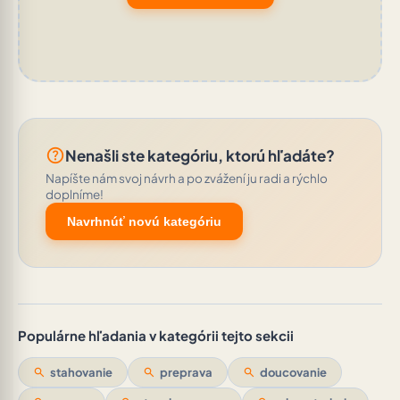
help_outline
Nenašli ste kategóriu, ktorú hľadáte?
Napíšte nám svoj návrh a po zvážení ju radi a rýchlo
doplníme!
Navrhnúť novú kategóriu
Populárne hľadania v kategórii tejto sekcii
search
stahovanie
search
preprava
search
doucovanie