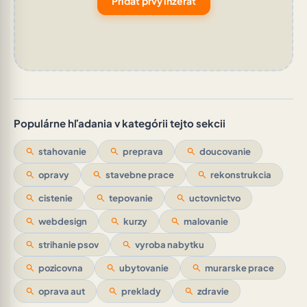
Pridať prvý inzerát
Populárne hľadania v kategórii tejto sekcii
search
stahovanie
search
preprava
search
doucovanie
search
opravy
search
stavebne prace
search
rekonstrukcia
search
cistenie
search
tepovanie
search
uctovnictvo
search
webdesign
search
kurzy
search
malovanie
search
strihanie psov
search
vyroba nabytku
search
pozicovna
search
ubytovanie
search
murarske prace
search
oprava aut
search
preklady
search
zdravie