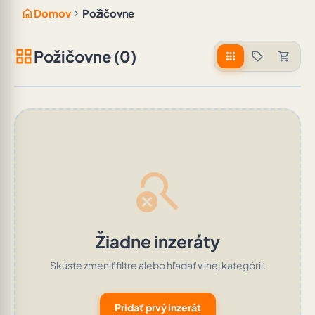
home
chevron_right
Domov
Požičovne
grid_view
Požičovne (0)
apps
sell
shopping_cart
search_off
Žiadne inzeráty
Skúste zmeniť filtre alebo hľadať v inej kategórii.
Pridať prvý inzerát