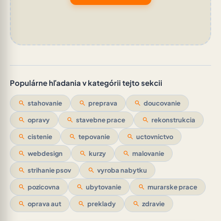
Populárne hľadania v kategórii tejto sekcii
search
stahovanie
search
preprava
search
doucovanie
search
opravy
search
stavebne prace
search
rekonstrukcia
search
cistenie
search
tepovanie
search
uctovnictvo
search
webdesign
search
kurzy
search
malovanie
search
strihanie psov
search
vyroba nabytku
search
pozicovna
search
ubytovanie
search
murarske prace
search
oprava aut
search
preklady
search
zdravie