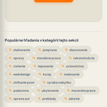
Populárne hľadania v kategórii tejto sekcii
search
stahovanie
search
preprava
search
doucovanie
search
opravy
search
stavebne prace
search
rekonstrukcia
search
cistenie
search
tepovanie
search
uctovnictvo
search
webdesign
search
kurzy
search
malovanie
search
strihanie psov
search
vyroba nabytku
search
pozicovna
search
ubytovanie
search
murarske prace
search
oprava aut
search
preklady
search
zdravie