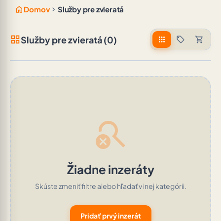
home
chevron_right
Domov
Služby pre zvieratá
grid_view
Služby pre zvieratá (0)
apps
sell
shopping_cart
search_off
Žiadne inzeráty
Skúste zmeniť filtre alebo hľadať v inej kategórii.
Pridať prvý inzerát