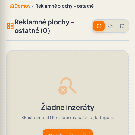
home
chevron_right
Domov
Reklamné plochy - ostatné
Reklamné plochy -
grid_view
apps
sell
shopping_cart
ostatné (0)
search_off
Žiadne inzeráty
Skúste zmeniť filtre alebo hľadať v inej kategórii.