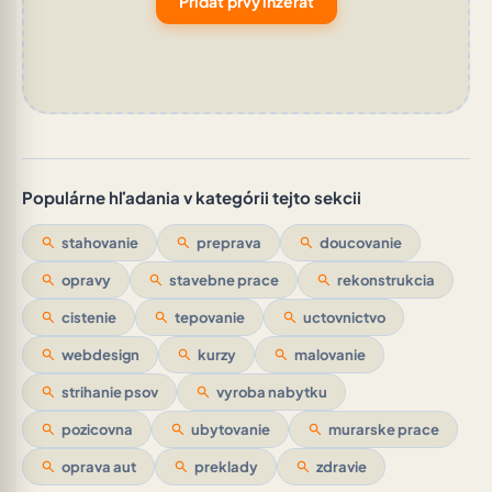
Pridať prvý inzerát
Populárne hľadania v kategórii tejto sekcii
search
stahovanie
search
preprava
search
doucovanie
search
opravy
search
stavebne prace
search
rekonstrukcia
search
cistenie
search
tepovanie
search
uctovnictvo
search
webdesign
search
kurzy
search
malovanie
search
strihanie psov
search
vyroba nabytku
search
pozicovna
search
ubytovanie
search
murarske prace
search
oprava aut
search
preklady
search
zdravie