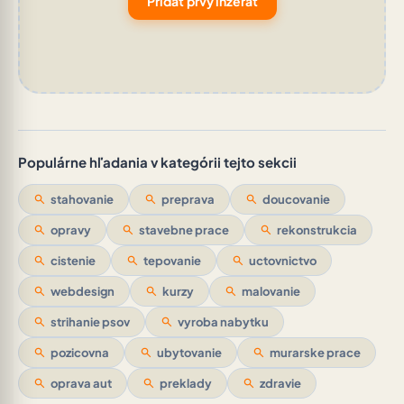
Pridať prvý inzerát
Populárne hľadania v kategórii tejto sekcii
search
stahovanie
search
preprava
search
doucovanie
search
opravy
search
stavebne prace
search
rekonstrukcia
search
cistenie
search
tepovanie
search
uctovnictvo
search
webdesign
search
kurzy
search
malovanie
search
strihanie psov
search
vyroba nabytku
search
pozicovna
search
ubytovanie
search
murarske prace
search
oprava aut
search
preklady
search
zdravie