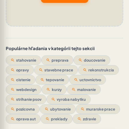
Populárne hľadania v kategórii tejto sekcii
search
stahovanie
search
preprava
search
doucovanie
search
opravy
search
stavebne prace
search
rekonstrukcia
search
cistenie
search
tepovanie
search
uctovnictvo
search
webdesign
search
kurzy
search
malovanie
search
strihanie psov
search
vyroba nabytku
search
pozicovna
search
ubytovanie
search
murarske prace
search
oprava aut
search
preklady
search
zdravie