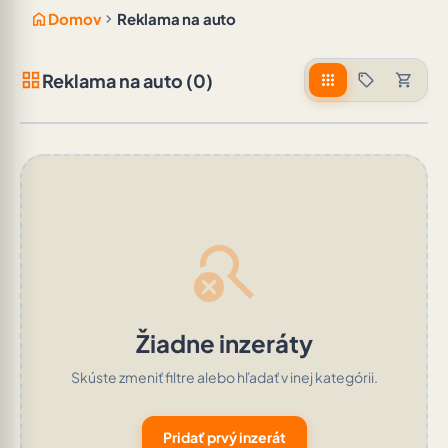
home
chevron_right
Domov
Reklama na auto
grid_view
Reklama na auto (0)
apps
sell
shopping_cart
search_off
Žiadne inzeráty
Skúste zmeniť filtre alebo hľadať v inej kategórii.
Pridať prvý inzerát