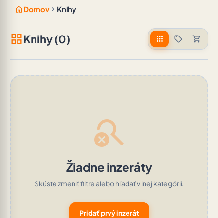
home
chevron_right
Domov
Knihy
grid_view
Knihy (0)
apps
sell
shopping_cart
search_off
Žiadne inzeráty
Skúste zmeniť filtre alebo hľadať v inej kategórii.
Pridať prvý inzerát