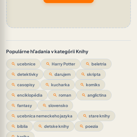
Populárne hľadania v kategórii Knihy
search
ucebnice
search
Harry Potter
search
beletria
search
detektivky
search
darujem
search
skripta
search
casopisy
search
kucharka
search
komiks
search
enciklopédia
search
roman
search
anglictina
search
fantasy
search
slovensko
search
ucebnica nemeckeho jazyka
search
stare knihy
search
biblia
search
detske knihy
search
poezia
search
karika