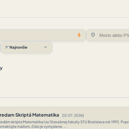
location_on
mic
expand_more
sort
Najnovšie
hy
redam Skriptá Matematika
[12.07. 2026]
redám skripta Matematika I zo Stavebnej fakulty STU Bratislava rok 1993. Pop
ontaktujte mailom, číslo je vymyslene. ...