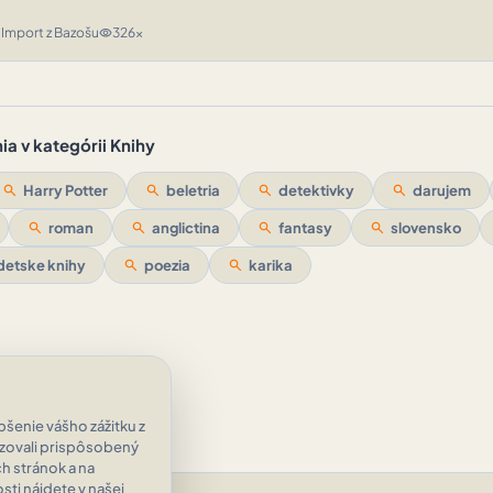
Import z Bazošu
326x
n
visibility
a v kategórii Knihy
search
Harry Potter
search
beletria
search
detektivky
search
darujem
search
roman
search
anglictina
search
fantasy
search
slovensko
detske knihy
search
poezia
search
karika
šenie vášho zážitku z
azovali prispôsobený
h stránok a na
ti nájdete v našej