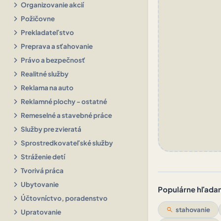
chevron_right
Organizovanie akcií
chevron_right
Požičovne
chevron_right
Prekladateľstvo
chevron_right
Preprava a sťahovanie
chevron_right
Právo a bezpečnosť
chevron_right
Realitné služby
chevron_right
Reklama na auto
chevron_right
Reklamné plochy - ostatné
chevron_right
Remeselné a stavebné práce
chevron_right
Služby pre zvieratá
chevron_right
Sprostredkovateľské služby
chevron_right
Stráženie detí
chevron_right
Tvorivá práca
chevron_right
Ubytovanie
Populárne hľadani
chevron_right
Účtovníctvo, poradenstvo
search
stahovanie
chevron_right
Upratovanie