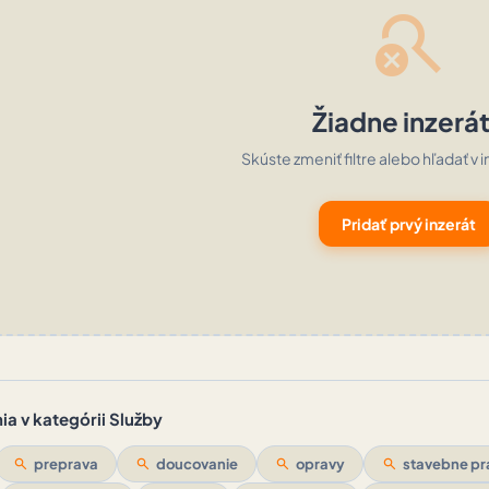
search_off
Žiadne inzerá
Skúste zmeniť filtre alebo hľadať v i
Pridať prvý inzerát
a v kategórii Služby
search
preprava
search
doucovanie
search
opravy
search
stavebne pr