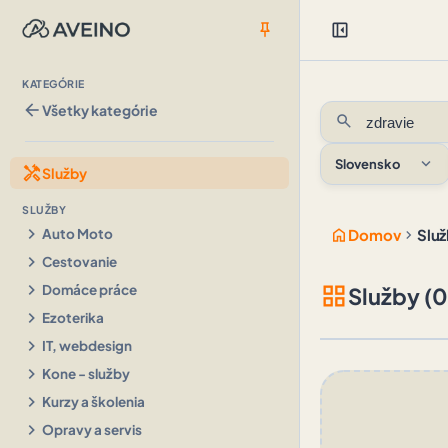
push_pin
left_panel_close
KATEGÓRIE
arrow_back
Všetky kategórie
search
expand_more
Slovensko
handyman
Služby
SLUŽBY
chevron_right
home
chevron_right
Auto Moto
Domov
Slu
chevron_right
Cestovanie
chevron_right
grid_view
Domáce práce
Služby (0
chevron_right
Ezoterika
chevron_right
IT, webdesign
chevron_right
Kone - služby
chevron_right
Kurzy a školenia
chevron_right
Opravy a servis