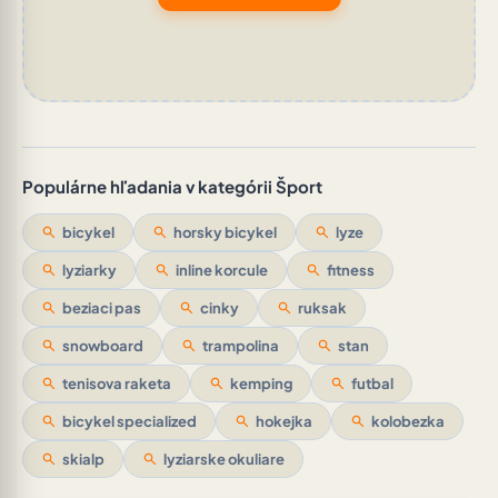
Populárne hľadania v kategórii Šport
search
bicykel
search
horsky bicykel
search
lyze
search
lyziarky
search
inline korcule
search
fitness
search
beziaci pas
search
cinky
search
ruksak
search
snowboard
search
trampolina
search
stan
search
tenisova raketa
search
kemping
search
futbal
search
bicykel specialized
search
hokejka
search
kolobezka
search
skialp
search
lyziarske okuliare