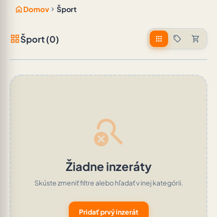
home
chevron_right
Domov
Šport
grid_view
Šport (0)
apps
sell
shopping_cart
search_off
Žiadne inzeráty
Skúste zmeniť filtre alebo hľadať v inej kategórii.
Pridať prvý inzerát