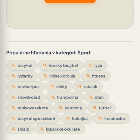
Populárne hľadania v kategórii Šport
search
bicykel
search
horsky bicykel
search
lyze
search
lyziarky
search
inline korcule
search
fitness
search
beziaci pas
search
cinky
search
ruksak
search
snowboard
search
trampolina
search
stan
search
tenisova raketa
search
kemping
search
futbal
search
bicykel specialized
search
hokejka
search
kolobezka
search
skialp
search
lyziarske okuliare