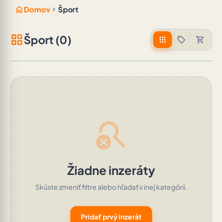
home
chevron_right
Domov
Šport
grid_view
Šport (0)
apps
sell
shopping_cart
search_off
Žiadne inzeráty
Skúste zmeniť filtre alebo hľadať v inej kategórii.
Pridať prvý inzerát