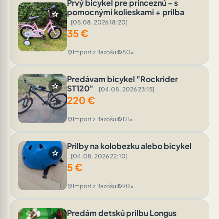
Prvý bicykel pre princeznú – s
pomocnými kolieskami + prilba
star
[05.08. 2026 18:20]
35
€
Import z Bazošu
80x
location_on
visibility
Predávam bicykel "Rockrider
star
ST120"
[04.08. 2026 23:15]
220
€
Import z Bazošu
121x
location_on
visibility
Prilby na kolobezku alebo bicykel
star
[04.08. 2026 22:10]
5
€
Import z Bazošu
90x
location_on
visibility
Predám detskú prilbu Longus