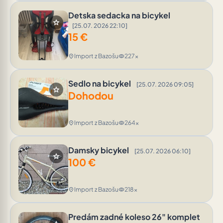
Detska sedacka na bicykel
star
[25.07. 2026 22:10]
15
€
Import z Bazošu
227x
location_on
visibility
Sedlo na bicykel
[25.07. 2026 09:05]
star
Dohodou
Import z Bazošu
264x
location_on
visibility
Damsky bicykel
[25.07. 2026 06:10]
star
100
€
Import z Bazošu
218x
location_on
visibility
Predám zadné koleso 26" komplet