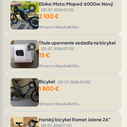
Ebike:Moto:Moped:6000w:Nový
star
[30.07. 2026 02:10]
2 100
€
Import z Bazošu
368x
location_on
visibility
Thule upevnenie sedadla na bicykel
star
[30.07. 2026 02:10]
15
€
Import z Bazošu
348x
location_on
visibility
Bicykel
[29.07. 2026 23:05]
star
1 800
€
Import z Bazošu
285x
location_on
visibility
Horský bicykel Romet Jolene 26”
star
[29.07. 2026 11:10]