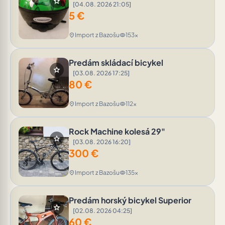
star
[04.08. 2026 21:05]
5
€
Import z Bazošu
153x
location_on
visibility
Predám skládací bicykel
star
[03.08. 2026 17:25]
80
€
Import z Bazošu
112x
location_on
visibility
Rock Machine kolesá 29"
star
[03.08. 2026 16:20]
300
€
Import z Bazošu
135x
location_on
visibility
Predám horský bicykel Superior
star
[02.08. 2026 04:25]
60
€