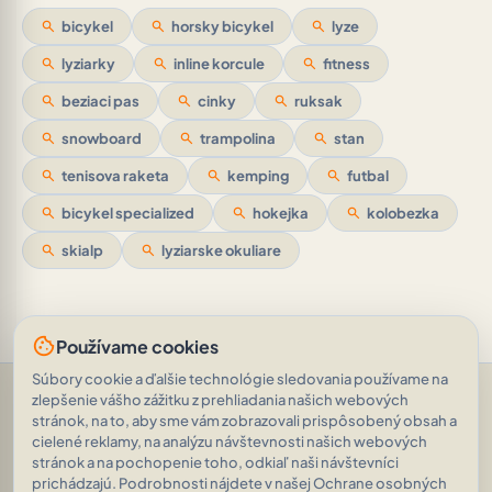
search
bicykel
search
horsky bicykel
search
lyze
search
lyziarky
search
inline korcule
search
fitness
search
beziaci pas
search
cinky
search
ruksak
search
snowboard
search
trampolina
search
stan
search
tenisova raketa
search
kemping
search
futbal
search
bicykel specialized
search
hokejka
search
kolobezka
search
skialp
search
lyziarske okuliare
cookie
Používame cookies
Súbory cookie a ďalšie technológie sledovania používame na
Pomoc a podpora
•
Otázky
•
Hodnotenia
•
Opýtajte sa AI
•
zlepšenie vášho zážitku z prehliadania našich webových
Podmienky používania
•
Ochrana osobných údajov
•
stránok, na to, aby sme vám zobrazovali prispôsobený obsah a
RSS Feed
cielené reklamy, na analýzu návštevnosti našich webových
© 2026
|
„Kocky sú hodené.“ Alea iacta est.
AVEINO
history_edu
stránok a na pochopenie toho, odkiaľ naši návštevníci
(Gaius Julius Caesar)
|
1.8.2
prichádzajú. Podrobnosti nájdete v našej Ochrane osobných