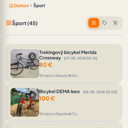
home
chevron_right
Domov
Šport
grid_view
Šport (45)
apps
sell
shopping_cart
Trekingový bicykel Merida
star
Crossway
[07.08. 2026 00:15]
80
€
Import z Bazošu
54x
location_on
visibility
Bicykel DEMA Iseo
[06.08. 2026 20:05]
star
100
€
Import z Bazošu
72x
location_on
visibility