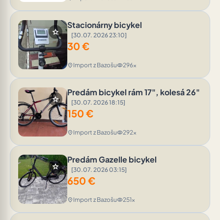
Stacionárny bicykel
star
[30.07. 2026 23:10]
30
€
Import z Bazošu
296x
location_on
visibility
Predám bicykel rám 17", kolesá 26"
star
[30.07. 2026 18:15]
150
€
Import z Bazošu
292x
location_on
visibility
Predám Gazelle bicykel
star
[30.07. 2026 03:15]
650
€
Import z Bazošu
251x
location_on
visibility