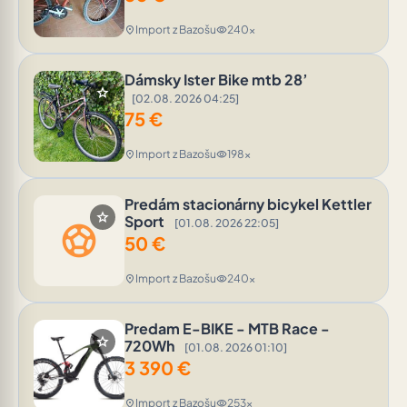
Import z Bazošu
240x
location_on
visibility
Dámsky Ister Bike mtb 28’
star
[02.08. 2026 04:25]
75
€
Import z Bazošu
198x
location_on
visibility
Predám stacionárny bicykel Kettler
star
Sport
[01.08. 2026 22:05]
sports_soccer
50
€
Import z Bazošu
240x
location_on
visibility
Predam E-BIKE - MTB Race -
star
720Wh
[01.08. 2026 01:10]
3 390
€
Import z Bazošu
253x
location_on
visibility