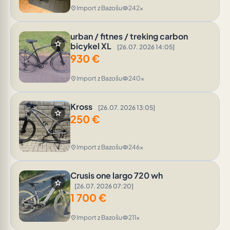
Import z Bazošu
242x
location_on
visibility
urban / fitnes / treking carbon
star
bicykel XL
[26.07. 2026 14:05]
930
€
Import z Bazošu
240x
location_on
visibility
Kross
[26.07. 2026 13:05]
star
250
€
Import z Bazošu
246x
location_on
visibility
Crusis one largo 720 wh
star
[26.07. 2026 07:20]
1 700
€
Import z Bazošu
211x
location_on
visibility