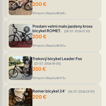
200
€
Import z Bazošu
268x
location_on
visibility
Predam velmi malo jazdeny kross
star
bicykel ROMET.
[28.07. 2026 21:10]
200
€
Import z Bazošu
283x
location_on
visibility
Trekový bicykel Leader Fox
star
[27.07. 2026 18:05]
350
€
Import z Bazošu
275x
location_on
visibility
Romer bicykel 24'
[26.07. 2026 23:10]
star
200
€