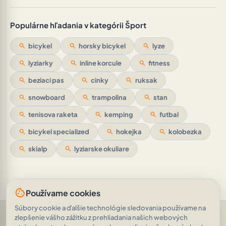
Populárne hľadania v kategórii Šport
search
bicykel
search
horsky bicykel
search
lyze
search
lyziarky
search
inline korcule
search
fitness
search
beziaci pas
search
cinky
search
ruksak
search
snowboard
search
trampolina
search
stan
search
tenisova raketa
search
kemping
search
futbal
search
bicykel specialized
search
hokejka
search
kolobezka
search
skialp
search
lyziarske okuliare
cookie
Používame cookies
Súbory cookie a ďalšie technológie sledovania používame na
Pomoc a podpora
•
Otázky
•
Hodnotenia
•
Opýtajte sa AI
•
zlepšenie vášho zážitku z prehliadania našich webových
Podmienky používania
•
Ochrana osobných údajov
•