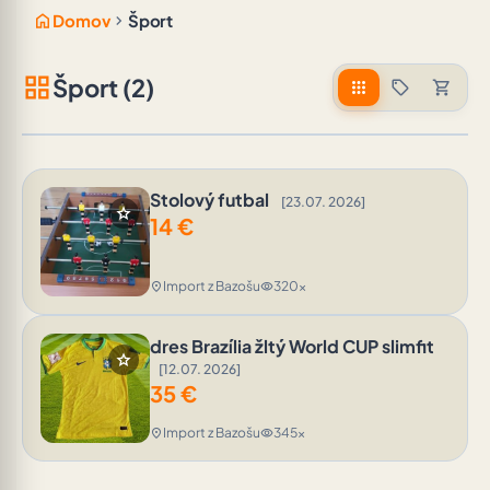
home
chevron_right
Domov
Šport
grid_view
Šport (2)
apps
sell
shopping_cart
Stolový futbal
[23.07. 2026]
star
14
€
Import z Bazošu
320x
location_on
visibility
dres Brazília žltý World CUP slimfit
star
[12.07. 2026]
35
€
Import z Bazošu
345x
location_on
visibility