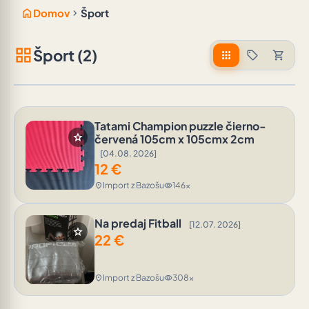
home
chevron_right
Domov
Šport
grid_view
Šport (2)
apps
sell
shopping_cart
Tatami Champion puzzle čierno-
star
červená 105cm x 105cmx 2cm
[04.08. 2026]
12
€
Import z Bazošu
146x
location_on
visibility
Na predaj Fitball
[12.07. 2026]
star
22
€
Import z Bazošu
308x
location_on
visibility