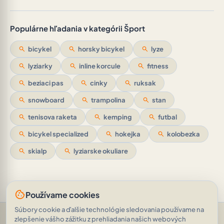
Populárne hľadania v kategórii Šport
search
bicykel
search
horsky bicykel
search
lyze
search
lyziarky
search
inline korcule
search
fitness
search
beziaci pas
search
cinky
search
ruksak
search
snowboard
search
trampolina
search
stan
search
tenisova raketa
search
kemping
search
futbal
search
bicykel specialized
search
hokejka
search
kolobezka
search
skialp
search
lyziarske okuliare
cookie
Používame cookies
Súbory cookie a ďalšie technológie sledovania používame na
Pomoc a podpora
•
Otázky
•
Hodnotenia
•
Opýtajte sa AI
•
zlepšenie vášho zážitku z prehliadania našich webových