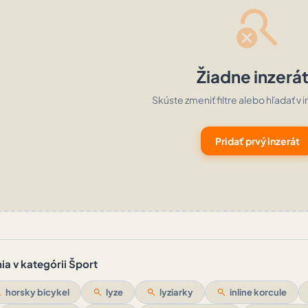
search_off
Žiadne inzerá
Skúste zmeniť filtre alebo hľadať v i
Pridať prvý inzerát
a v kategórii Šport
ch
horsky bicykel
search
lyze
search
lyziarky
search
inline korcule