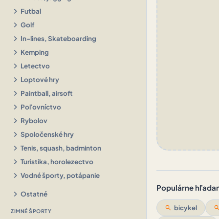
chevron_right
Futbal
chevron_right
Golf
chevron_right
In-lines, Skateboarding
chevron_right
Kemping
chevron_right
Letectvo
chevron_right
Loptové hry
chevron_right
Paintball, airsoft
chevron_right
Poľovníctvo
chevron_right
Rybolov
chevron_right
Spoločenské hry
chevron_right
Tenis, squash, badminton
chevron_right
Turistika, horolezectvo
chevron_right
Vodné športy, potápanie
Populárne hľadani
chevron_right
Ostatné
search
bicykel
sear
ZIMNÉ ŠPORTY