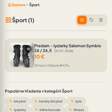
home
chevron_right
Domov
Šport
grid_view
Šport (1)
apps
sell
shopping_cart
Predam - lyziarky Salomon Symbio
star
26 / 26,5
[15.07. 2026]
10
€
Import z Bazošu
425x
location_on
visibility
Populárne hľadania v kategórii Šport
search
bicykel
search
horsky bicykel
search
lyze
search
lyziarky
search
inline korcule
search
fitness