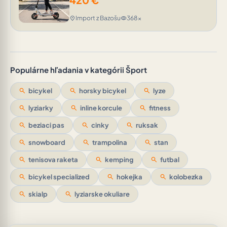
Import z Bazošu
368x
location_on
visibility
Populárne hľadania v kategórii Šport
search
bicykel
search
horsky bicykel
search
lyze
search
lyziarky
search
inline korcule
search
fitness
search
beziaci pas
search
cinky
search
ruksak
search
snowboard
search
trampolina
search
stan
search
tenisova raketa
search
kemping
search
futbal
search
bicykel specialized
search
hokejka
search
kolobezka
search
skialp
search
lyziarske okuliare