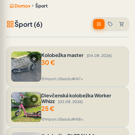
home
chevron_right
Domov
Šport
grid_view
Šport (6)
apps
sell
shopping_cart
Kolobežka master
[04.08. 2026]
star
30
€
Import z Bazošu
167x
location_on
visibility
Dievčenská kolobežka Worker
star
Whizz
[02.08. 2026]
25
€
Import z Bazošu
168x
location_on
visibility