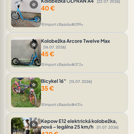
Kolobežka OLPRAN A4
[22.07. 2026]
star
40
€
Import z Bazošu
299x
location_on
visibility
Kolobežka Arcore Twelve Max
star
[16.07. 2026]
45
€
Import z Bazošu
372x
location_on
visibility
Bicykel 16"
[15.07. 2026]
star
35
€
Import z Bazošu
431x
location_on
visibility
Kepow E12 elektrická kolobežka,
star
nová – legálna 25 km/h
[11.07. 2026]
420
€