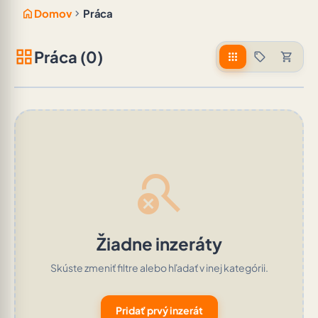
home
chevron_right
Domov
Práca
grid_view
Práca (0)
apps
sell
shopping_cart
search_off
Žiadne inzeráty
Skúste zmeniť filtre alebo hľadať v inej kategórii.
Pridať prvý inzerát