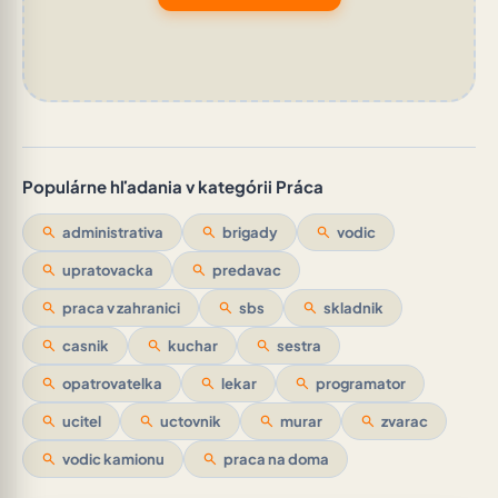
Populárne hľadania v kategórii Práca
search
administrativa
search
brigady
search
vodic
search
upratovacka
search
predavac
search
praca v zahranici
search
sbs
search
skladnik
search
casnik
search
kuchar
search
sestra
search
opatrovatelka
search
lekar
search
programator
search
ucitel
search
uctovnik
search
murar
search
zvarac
search
vodic kamionu
search
praca na doma