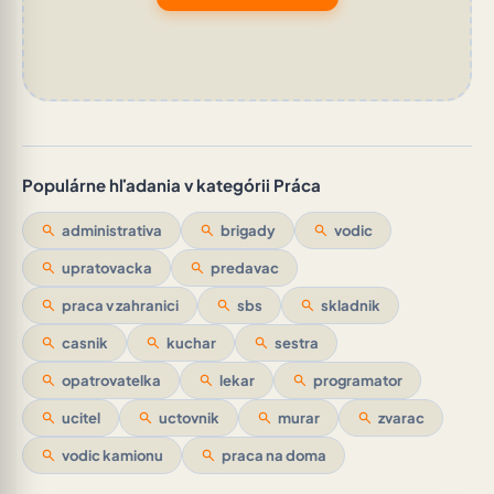
Populárne hľadania v kategórii Práca
search
administrativa
search
brigady
search
vodic
search
upratovacka
search
predavac
search
praca v zahranici
search
sbs
search
skladnik
search
casnik
search
kuchar
search
sestra
search
opatrovatelka
search
lekar
search
programator
search
ucitel
search
uctovnik
search
murar
search
zvarac
search
vodic kamionu
search
praca na doma