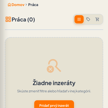
home
chevron_right
Domov
Práca
grid_view
Práca (0)
apps
sell
shopping_cart
search_off
Žiadne inzeráty
Skúste zmeniť filtre alebo hľadať v inej kategórii.
Pridať prvý inzerát