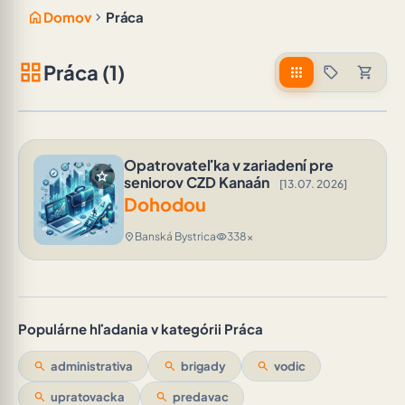
home
chevron_right
Domov
Práca
grid_view
Práca (1)
apps
sell
shopping_cart
Opatrovateľka v zariadení pre
star
seniorov CZD Kanaán
[13.07. 2026]
Dohodou
Banská Bystrica
338x
location_on
visibility
Populárne hľadania v kategórii Práca
search
administrativa
search
brigady
search
vodic
search
upratovacka
search
predavac