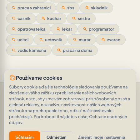
search
praca v zahranici
search
sbs
search
skladnik
search
casnik
search
kuchar
search
sestra
search
opatrovatelka
search
lekar
search
programator
search
ucitel
search
uctovnik
search
murar
search
zvarac
search
vodic kamionu
search
praca na doma
cookie
Používame cookies
Súbory cookie a ďalšie technológie sledovania používame na
Pomoc a podpora
•
Otázky
•
Hodnotenia
•
Opýtajte sa AI
•
zlepšenie vášho zážitku z prehliadania našich webových
Podmienky používania
•
Ochrana osobných údajov
•
stránok, na to, aby sme vám zobrazovali prispôsobený obsah a
RSS Feed
cielené reklamy, na analýzu návštevnosti našich webových
© 2026
|
„Zvyk je majstrom všetkého.“
AVEINO
history_edu
stránok a na pochopenie toho, odkiaľ naši návštevníci
(Gaius Julius Caesar)
|
1.8.2
prichádzajú. Podrobnosti nájdete v našej Ochrane osobných
21 345 inzerátov
•
2 117 388 zobrazení
údajov.
eco
auto_awesome
Súhlasím
Odmietam
Zmeniť moje nastavenia
Znižujeme našu digitálnu uhlíkovú stopu.
Zistiť viac