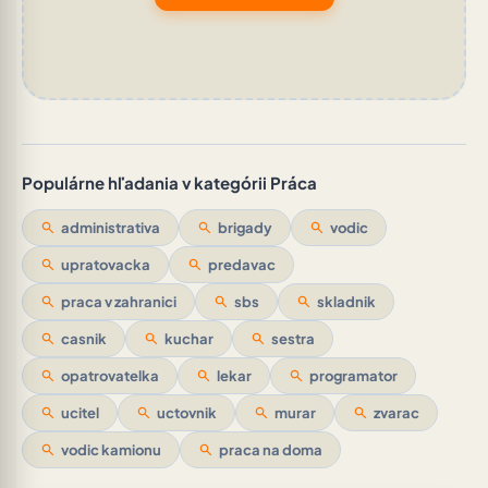
Populárne hľadania v kategórii Práca
search
administrativa
search
brigady
search
vodic
search
upratovacka
search
predavac
search
praca v zahranici
search
sbs
search
skladnik
search
casnik
search
kuchar
search
sestra
search
opatrovatelka
search
lekar
search
programator
search
ucitel
search
uctovnik
search
murar
search
zvarac
search
vodic kamionu
search
praca na doma