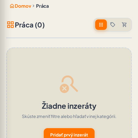
home
chevron_right
Domov
Práca
grid_view
Práca (0)
apps
sell
shopping_cart
search_off
Žiadne inzeráty
Skúste zmeniť filtre alebo hľadať v inej kategórii.
Pridať prvý inzerát