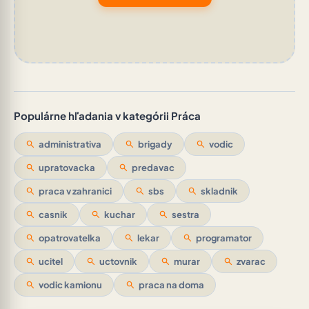
Populárne hľadania v kategórii Práca
search
administrativa
search
brigady
search
vodic
search
upratovacka
search
predavac
search
praca v zahranici
search
sbs
search
skladnik
search
casnik
search
kuchar
search
sestra
search
opatrovatelka
search
lekar
search
programator
search
ucitel
search
uctovnik
search
murar
search
zvarac
search
vodic kamionu
search
praca na doma