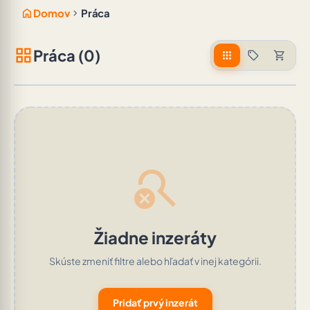
home
chevron_right
Domov
Práca
grid_view
Práca (0)
apps
sell
shopping_cart
search_off
Žiadne inzeráty
Skúste zmeniť filtre alebo hľadať v inej kategórii.
Pridať prvý inzerát