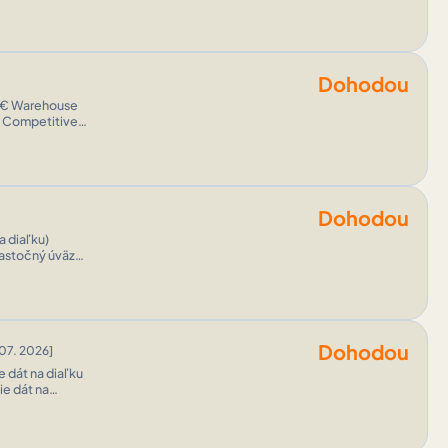
ibilnú prácu z
Dohodou
use
Dohodou
Dohodou
.07. 2026]
dávať,