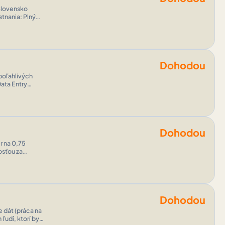
Dohodou
Data Entry
 denne (plný
Dohodou
osťou za
h realizovaných
Dohodou