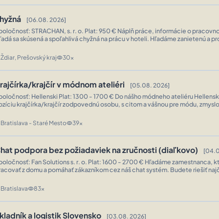
hyžná
[06.08. 2026]
ločnosť: STRACHAN, s. r. o. Plat: 950 € Náplň práce, informácie o pracovnom mieste:
dá sa skúsená a spoľahlivá chyžná na prácu v hoteli. Hľadáme zanietenú a profesionálnu
hyžnú, ktorá sa pripojí k nášmu tímu. Ak máte vášeň pre čistotu a chcete sa po
ytváraní skvelých zážitkov pre našich hostí, sme...
Ždiar, Prešovský kraj
30x
n
visibility
rajčírka/krajčír v módnom ateliéri
[05.08. 2026]
ločnosť: Hellenski Plat: 1300 - 1700 € Do nášho módneho ateliéru Hellenski hľadáme na
ozíciu krajčírka/krajčír zodpovednú osobu, s citom a vášnou pre módu, zmyslo
totu práce a presnosť ako aj schopnosť spĺňať ciele. Šitie zákazkového šitia pre naše
lientky, ako aj šitie do kolekcie zahŕňa odevy...
Bratislava - Staré Mesto
39x
n
visibility
hat podpora bez požiadaviek na zručnosti (diaľkovo)
[04.0
ločnosť: Fan Solutions s. r. o. Plat: 1600 - 2700 € Hľadáme zamestnanca, ktorý bude
racovať z domu a pomáhať zákazníkom cez náš chat systém. Budete riešiť naj
omocou poskytnutých skriptov a usmernení, zvládať bežné požiadavky a pri zl
rípadoch ich eskalovať na ďalšiu úroveň podpory. Poskytneme školenie...
Bratislava
83x
n
visibility
kladník a logistik Slovensko
[03.08. 2026]