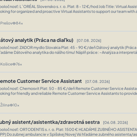
arketplace), nezabudnite priložiť 3-4 kvalitné screenshoty z vášho CRM syst
ločnosť: L´ORÉAL Slovensko s. r. o. Plat: 8 - 12 €/hod Job Title: Virtual Assistants We are
kážka "Dashboardu" predáva najrýchlejšie.
ooking for organized and proactive Virtual Assistants to support our team with 
asks, scheduling, email management, data entry, customer communication, a
o-day operations. The ideal candidate is detail-oriented...
Prešov
84x
n
visibility
átový analytik (Práca na diaľku)
[07.08. 2026]
oločnosť: ZADOR mydlo Slovakia Plat: 45 - 90 €/deň Dátový analytik (Práca na diaľku)
dáme Dátového analytika do nášho tímu! Náplň práce: ~Analýza a interpretácia údajov.
Tvorba reportov a dashboardov. ~Identifikácia trendov a podpora obchodnýc
Požiadavky: ~Znalosť programu Excel a jazyka SQL...
Košice
76x
n
visibility
emote Customer Service Assistant
[07.08. 2026]
ločnosť: Chemosvit Plat: 50 - 85 €/deň Remote Customer Service Assistant We're
ooking for friendly and reliable Remote Customer Service Assistants to provi
upport to our customers via phone, email, and chat. If you have strong commun
nd enjoy helping people, we'd love to hear from...
Žilina
10x
n
visibility
ubný asistent/asistentka/zdravotná sestra
[06.08. 2026]
ločnosť: ORTODENTIS s. r. o. Plat: 1500 € HĽADÁME ZUBNÉHO ASISTENTA / ASISTENTKU
Spišskej Novej Vsi hľadáme zubného asistenta/asistentku na