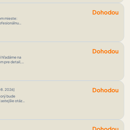
Dohodou
dieľať na
Dohodou
m pre detail,
Dohodou
8. 2026]
častejšie otázky
ožitejších
Dohodou