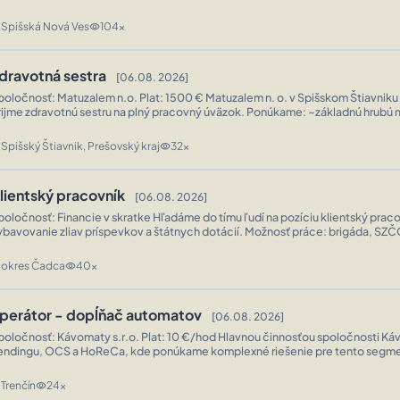
P. Nástup možný ihneď, resp. podľa Vašich možností. Náplň práce: ~Asistencia lekárovi
tvorručná práca pri stomatologických výkonoch. ...
Spišská Nová Ves
104x
n
visibility
dravotná sestra
[06.08. 2026]
očnosť: Matuzalem n.o. Plat: 1500 € Matuzalem n. o. v Spišskom Štiavniku pri Poprade
jme zdravotnú sestru na plný pracovný úväzok. Ponúkame: ~základnú hrubú mzdu 1 500
esačne plus benefity, ~len denné smeny, ~voľné víkendy, ~prácu v malom za
kolektív V prípade záujmu nás kontaktujte...
Spišský Štiavnik, Prešovský kraj
32x
n
visibility
lientský pracovník
[06.08. 2026]
čnosť: Financie v skratke Hľadáme do tímu ľudí na pozíciu klientský pracovník,
ybavovanie zliav príspevkov a štátnych dotácií. Možnosť práce: brigáda, SZČ
sť rozšírenia si živnosti. Sme mladý pozitívny kolektív ak chceš zaujímavý príjem a riadiť si
voj vlastný pracovný čas neváhaj...
okres Čadca
40x
n
visibility
perátor - dopĺňač automatov
[06.08. 2026]
ločnosť: Kávomaty s.r.o. Plat: 10 €/hod Hlavnou činnosťou spoločnosti Kávomaty je oblasť
endingu, OCS a HoReCa, kde ponúkame komplexné riešenie pre tento segme
vý automat na Slovensku bol umiestnený v roku 1993 v nemocnici v Poprade.
ie sme najväčší, ale o to sme rodinnejší. Nevá...
Trenčín
24x
n
visibility