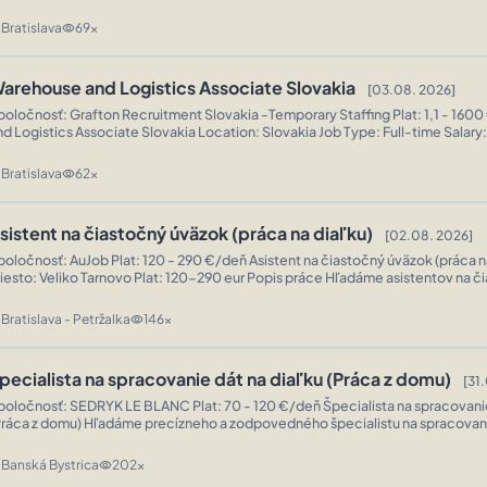
 pripojili k nášmu tímu ako asistenti na zadávanie dát na diaľku. Jedná sa o flex
omova s kompletným zaškolením, takže ...
Bratislava
69x
n
visibility
arehouse and Logistics Associate Slovakia
[03.08. 2026]
oločnosť: Grafton Recruitment Slovakia -Temporary Staffing Plat: 1,1 - 1600 € Wareho
ogistics Associate Slovakia Location: Slovakia Job Type: Full-time Salary: Competitive
ry with overtime opportunities Job Description We are seeking motivated and reliable
arehouse and Logistics Associates to join our team in Slovakia. This role...
Bratislava
62x
n
visibility
sistent na čiastočný úväzok (práca na diaľku)
[02.08. 2026]
ločnosť: AuJob Plat: 120 - 290 €/deň Asistent na čiastočný úväzok (práca na diaľku)
 Veliko Tarnovo Plat: 120-290 eur Popis práce Hľadáme asistentov na čiastočný úväzok
prácu z domu s okamžitým nástupom! Táto flexibilná pozícia vám umožňuje pracovať
dkiaľkoľvek a zarábať pravidelný prí...
Bratislava - Petržalka
146x
n
visibility
pecialista na spracovanie dát na diaľku (Práca z domu)
[31
ločnosť: SEDRYK LE BLANC Plat: 70 - 120 €/deň Špecialista na spracovanie dát na diaľku
omu) Hľadáme precízneho a zodpovedného špecialistu na spracovanie dát na
iaľku, ktorý sa pridá k nášmu rastúcemu tímu. V tejto pozícii budete presne za
ktualizovať a spravovať údaje, overovať ich správnosť, organizova...
Banská Bystrica
202x
n
visibility