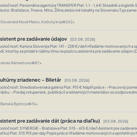
oločnosť: Personálna agentúra TRANSFER Plat: 1,1 - 1,6 € Skladník a logistik Slovensko
esto: Bratislava, Trnava, Nitra, Žilina alebo iné lokality na Slovensku Typ zamestnania: Plný
600 hrubého mesačne (plus nadčasy a bonusy) Popis práce Hľadáme
poľahlivých a motivovaných skladníkov a logistov...
Slovenské Nové Mesto, Košický kraj
242x
n
visibility
sistent pre zadávanie údajov
[03.08. 2026]
ločnosť: Kariera Slovenija Plat: 141 - 228 €/deň Hľadáme motivovaných a spoľahlivých
udí, ktorí by sa pridali k nášmu tímu na pozíciu asistenta pre zadávanie údajov (
ssistant). Pracovať môžete 3 5 hodín denne (čiastočný úväzok) alebo 8 hodín
väzok) z pohodlia domova. Pracovný čas je plne flexibiln...
okres Námestovo
87x
n
visibility
ultúrny zriadenec - Biletár
[03.08. 2026]
ločnosť: Stredoslovenská galéria Plat: 915 € Náplň práce: ~Pracovný pomer na 0,75
väzku; ~Predaj vstupeniek, publikácií a reklamných materiálov so zodpovedn
právne vyúčtovanie tržieb; ~Poskytovanie informácií o kultúrnych podujatiac
SG; ~Udržiavanie poriadku na pracovisku; ~Dozor a ochrana...
Banská Bystrica
76x
n
visibility
sistent pre zadávanie dát (práca na diaľku)
[03.08. 2026]
ločnosť: SYNERGIE - Bratislava Plat: 515 - 615 €/deň Asistent pre zadávanie dát (práca na
er day Popis práce Hľadáme motivovaných a spoľahlivých ľudí, ktorí by