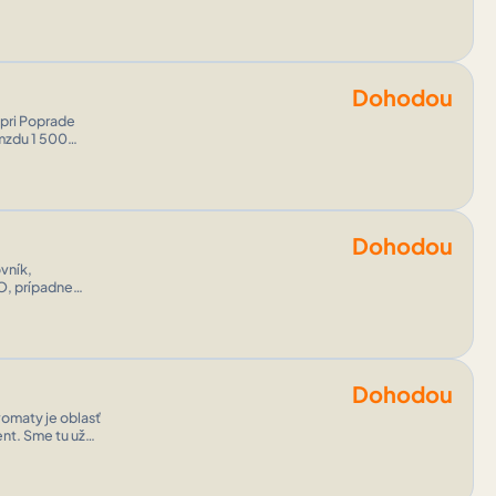
Dohodou
riadení, ~super
Dohodou
O, prípadne
Dohodou
nt. Sme tu už