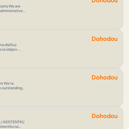
ému – vizuálna
administrative
nd other day-
Dohodou
h rozhodnutí.
Dohodou
de outstanding
ication skills
Dohodou