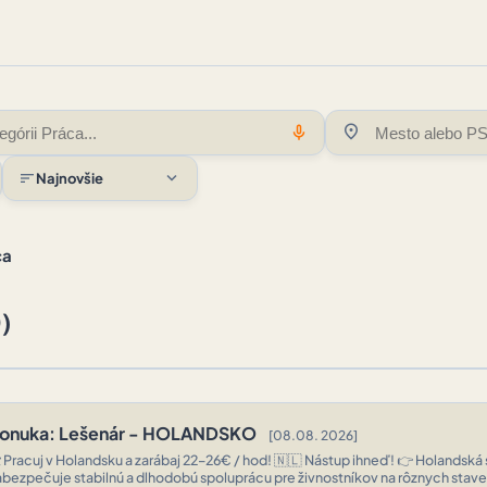
location_on
mic
expand_more
sort
Najnovšie
ca
)
onuka: Lešenár - HOLANDSKO
[08.08. 2026]
️ Pracuj v Holandsku a zarábaj 22–26€ / hod! 🇳🇱 Nástup ihneď! 👉 Holandsk
abezpečuje stabilnú a dlhodobú spoluprácu pre živnostníkov na rôznych stav